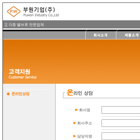
▒ 각종 밸브류 전문업체
회사명
회사주소
담당자명